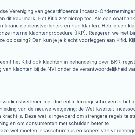
ndse Vereniging van gecertificeerde Incasso-Onderneminge
van dit keurmerk. Het Kifid ziet hierop toe. Als een onafhanke
en financiële dienstverleners en hun klanten. Heb je een kla
onze interne klachtenprocedure (IKP). Reageren we niet b
ze oplossing? Dan kun je je klacht voorleggen aan Kifid. Ki
emt het Kifid ook klachten in behandeling over BKR-registr
g van klachten bij de NVI onder de verantwoordelijkheid van
assodienstverlener met drie entiteiten ingeschreven in het 
anleiding van de nieuwe wetgeving: de Wet Kwaliteit Incasso
n kracht is. Deze wet is ingevoerd om strengere regels te ste
ening en om consumenten met schulden beter te
eze wet moeten incassobureaus en kopers van vordering