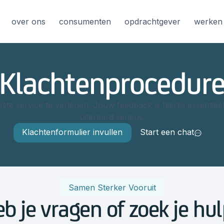
over ons
consumenten
opdrachtgever
werken 
Klachtenprocedur
ste service te verlenen. Jouw feedback is hierbij essenti
uiteraard serieus.
Klachtenformulier invullen
Start een chat
Samen Sterker Vooruit
b je vragen of zoek je hu