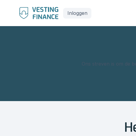
Inloggen
Ons streven is om de be
He