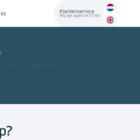
Klantenservice
bij
Wij zijn open tot 17:00
e
eel en klachten nemen we
lp?