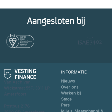
Aangesloten bij
INFORMATIE
Nieuws
Van Asch van
Over ons
Wijckstraat 55F, 3811 LP
Werken bij
Amersfoort
Stage
Pers
Postbus 2178
Milieu, Maatschappij &
3800 CD Amersfoort