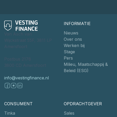
INFORMATIE
Nieuws
Van Asch van
Over ons
Wijckstraat 55F, 3811 LP
Werken bij
Amersfoort
Stage
Pers
Postbus 2178
Milieu, Maatschappij &
3800 CD Amersfoort
Beleid (ESG)
info@vestingfinance.nl
CONSUMENT
OPDRACHTGEVER
Tinka
Sales