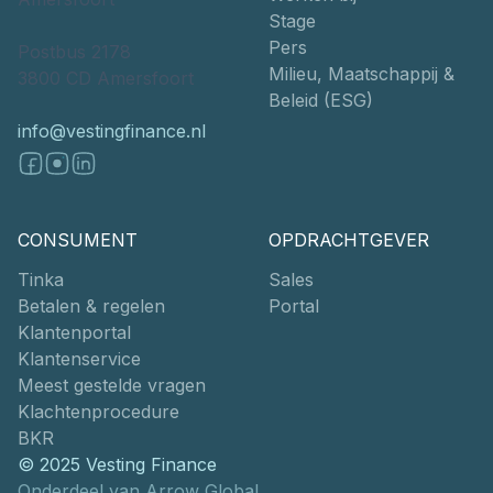
Stage
Pers
Postbus 2178
Milieu, Maatschappij &
3800 CD Amersfoort
Beleid (ESG)
info@vestingfinance.nl
CONSUMENT
OPDRACHTGEVER
Tinka
Sales
Betalen & regelen
Portal
Klantenportal
Klantenservice
Meest gestelde vragen
Klachtenprocedure
BKR
© 2025 Vesting Finance
Onderdeel van Arrow Global