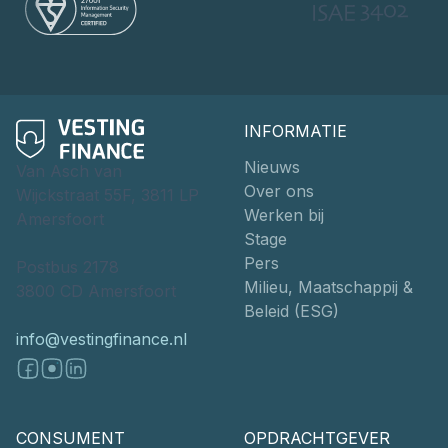
INFORMATIE
Nieuws
Van Asch van
Over ons
Wijckstraat 55F, 3811 LP
Werken bij
Amersfoort
Stage
Pers
Postbus 2178
Milieu, Maatschappij &
3800 CD Amersfoort
Beleid (ESG)
info@vestingfinance.nl
CONSUMENT
OPDRACHTGEVER