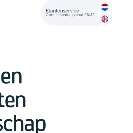
Klantenservice
j
Open maandag vanaf 08:30
 en
ten
schap