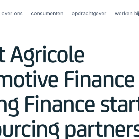
over ons
consumenten
opdrachtgever
werken bi
t Agricole
motive Finance
ng Finance star
urcing partner