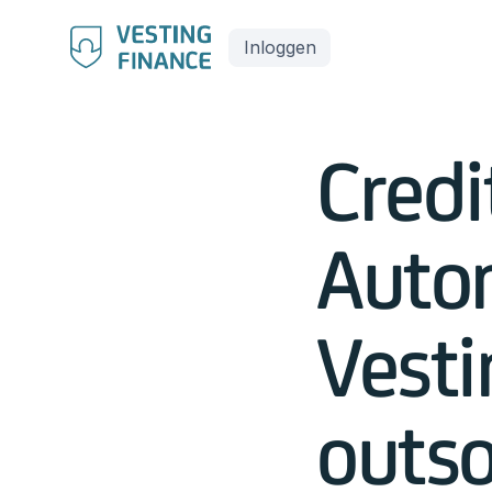
Inloggen
Credi
Auto
Vesti
outso