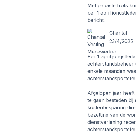
Met gepaste trots ku
per 1 april jongstled
bericht.
Chantal
23/4/2025
Per 1 april jongstle
achterstandsbeheer u
enkele maanden waarb
achterstandsportefeui
Afgelopen jaar heeft
te gaan besteden bij
kostenbesparing direc
bezetting van de wor
dienstverlening recen
achterstandsportefeui