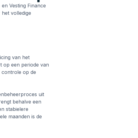
 en Vesting Finance
 het volledige
icing van het
gt op een periode van
 controle op de
enbeheerproces uit
brengt behalve een
en stabielere
kele maanden is de