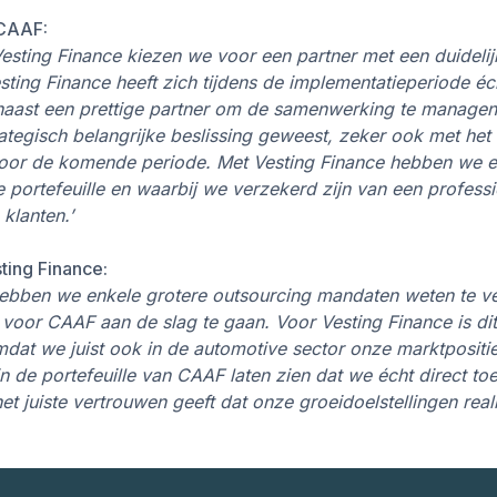
 CAAF:
sting Finance kiezen we voor een partner met een duidelijke
ting Finance heeft zich tijdens de implementatieperiode éch
rnaast een prettige partner om de samenwerking te manage
rategisch belangrijke beslissing geweest, zeker ook met he
voor de komende periode. Met Vesting Finance hebben we e
 portefeuille en waarbij we verzekerd zijn van een profess
klanten.’
ting Finance:
hebben we enkele grotere outsourcing mandaten weten te ve
oor CAAF aan de slag te gaan. Voor Vesting Finance is dit
mdat we juist ook in de automotive sector onze marktpositie
 in de portefeuille van CAAF laten zien dat we écht direct 
t juiste vertrouwen geeft dat onze groeidoelstellingen realis