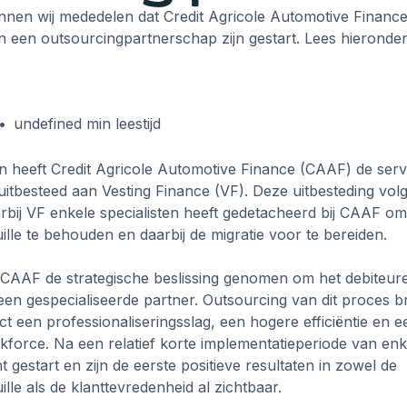
nnen wij mededelen dat Credit Agricole Automotive Finance
en een outsourcingpartnerschap zijn gestart. Lees hieronder
•
undefined
min leestijd
den heeft Credit Agricole Automotive Finance (CAAF) de serv
itbesteed aan Vesting Finance (VF). Deze uitbesteding vol
ij VF enkele specialisten heeft gedetacheerd bij CAAF om
lle te behouden en daarbij de migratie voor te bereiden.
 CAAF de strategische beslissing genomen om het debiteur
 een gespecialiseerde partner. Outsourcing van dit proces 
t een professionaliseringsslag, een hogere efficiëntie en e
kforce. Na een relatief korte implementatieperiode van en
t gestart en zijn de eerste positieve resultaten in zowel de
lle als de klanttevredenheid al zichtbaar.