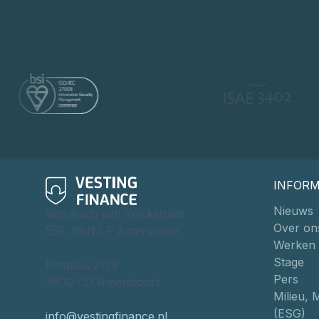
INFORM
Nieuws
Van Asch van Wijckstraat
Over on
55F, 3811 LP Amersfoort
Werken b
Stage
Postbus 2178
Pers
3800 CD Amersfoort
Milieu, 
(ESG)
info@vestingfinance.nl