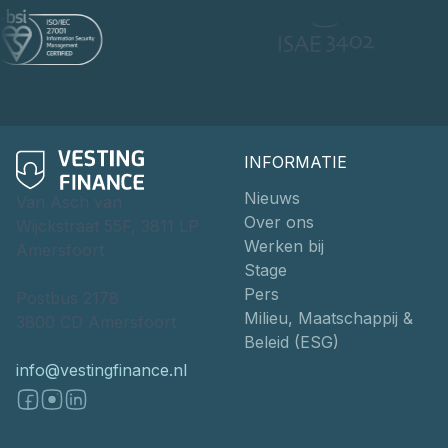
INFORMATIE
Nieuws
Van Asch van
Over ons
Wijckstraat 55F, 3811 LP
Werken bij
Amersfoort
Stage
Pers
Postbus 2178
Milieu, Maatschappij &
3800 CD Amersfoort
Beleid (ESG)
info@vestingfinance.nl