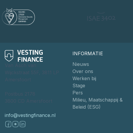
INFORMATIE
Nieuws
Van Asch van
Over ons
Wijckstraat 55F, 3811 LP
Werken bij
Amersfoort
Stage
Pers
Postbus 2178
Milieu, Maatschappij &
3800 CD Amersfoort
Beleid (ESG)
info@vestingfinance.nl