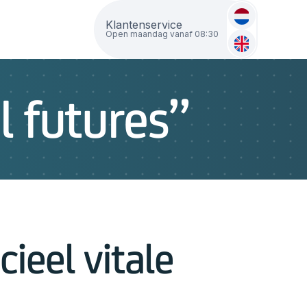
Klantenservice
j
Open maandag vanaf 08:30
l futures’’
ieel vitale