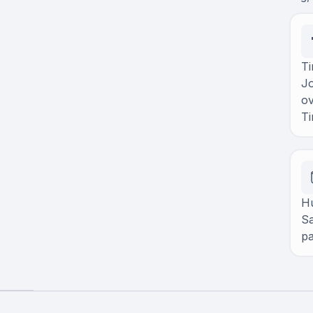
Ti
J
ov
Ti
Hu
Sa
pa