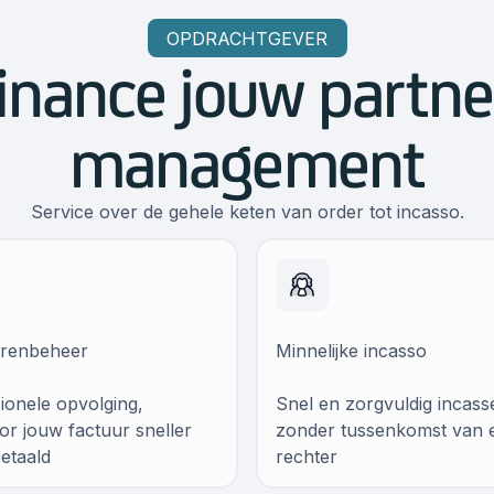
OPDRACHTGEVER
inance jouw partner
management
Service over de gehele keten van order tot incasso.
urenbeheer
Minnelijke incasso
ionele opvolging,
Snel en zorgvuldig incass
r jouw factuur sneller
zonder tussenkomst van 
etaald
rechter