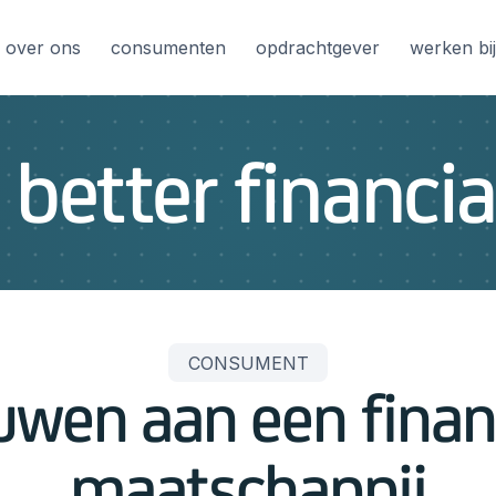
over ons
consumenten
opdrachtgever
werken bi
 better financia
CONSUMENT
en aan een financ
maatschappij