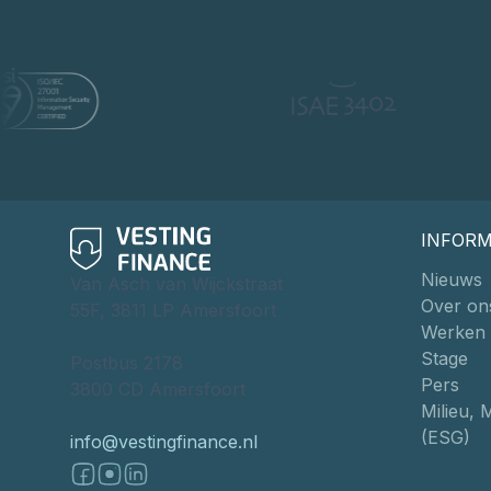
INFORM
Nieuws
Van Asch van Wijckstraat
Over on
55F, 3811 LP Amersfoort
Werken b
Stage
Postbus 2178
Pers
3800 CD Amersfoort
Milieu, 
(ESG)
info@vestingfinance.nl